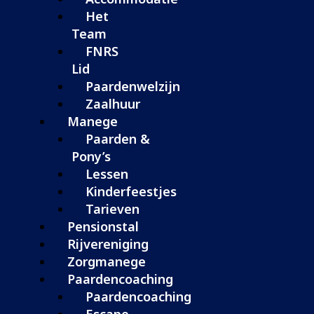
Het
Team
FNRS
Lid
Paardenwelzijn
Zaalhuur
Manege
Paarden &
Pony’s
Lessen
Kinderfeestjes
Tarieven
Pensionstal
Rijvereniging
Zorgmanege
Paardencoaching
Paardencoaching